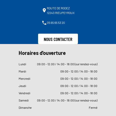
ROUTE DE RODEZ
12240 RIEUPEYROUX
05 65 65 53 20
NOUS CONTACTER
Horaires d'ouverture
Lundi
09
:
00 - 12
:
00 / 14
:
00 - 18
:
00 (sur rendez-vous)
Mardi
09
:
00 - 12
:
00 / 14
:
00 - 18
:
00
Mercredi
09
:
00 - 12
:
00 / 14
:
00 - 18
:
00
Jeudi
09
:
00 - 12
:
00 / 14
:
00 - 18
:
00
Vendredi
09
:
00 - 12
:
00 / 14
:
00 - 18
:
00
Samedi
09
:
00 - 12
:
00 / 14
:
00 - 18
:
00 (sur rendez-vous)
Dimanche
Fermé