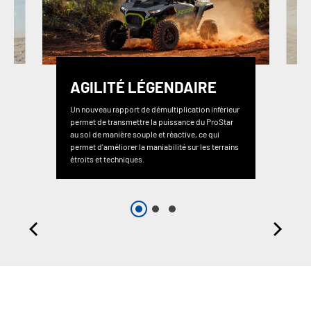
AGILITÉ LÉGENDAIRE
Un nouveau rapport de démultiplication inférieur
permet de transmettre la puissance du ProStar
au sol de manière souple et réactive, ce qui
permet d'améliorer la maniabilité sur les terrains
étroits et techniques.