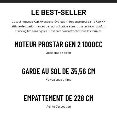
LE BEST-SELLER
Le tout nouveau RZR XP est une révolution ! Repensé de A à Z, le RZR XP
affiche des performances de haut vol grâce à une robustesse, un confort
et une agilité sans égales. Il est prêt pour affronter tous les terrains.
MOTEUR PROSTAR GEN 2 1000CC
Accéleration Eclair
GARDE AU SOL DE 35,56 CM
Polyvalence Ultime
EMPATTEMENT DE 228 CM
Agilité D'exception