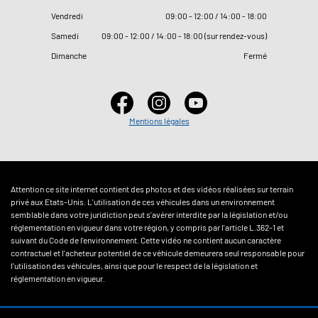
Vendredi
09
:
00 - 12
:
00 / 14
:
00 - 18
:
00
Samedi
09
:
00 - 12
:
00 / 14
:
00 - 18
:
00 (sur rendez-vous)
Dimanche
Fermé
Mentions légales
Attention ce site internet contient des photos et des vidéos réalisées sur terrain
privé aux Etats-Unis. L'utilisation de ces véhicules dans un environnement
semblable dans votre juridiction peut s'avérer interdite par la législation et/ou
réglementation en vigueur dans votre région, y compris par l'article L.362-1 et
suivant du Code de l'environnement. Cette vidéo ne contient aucun caractère
contractuel et l'acheteur potentiel de ce véhicule demeurera seul responsable pour
l'utilisation des véhicules, ainsi que pour le respect de la législation et
réglementation en vigueur.